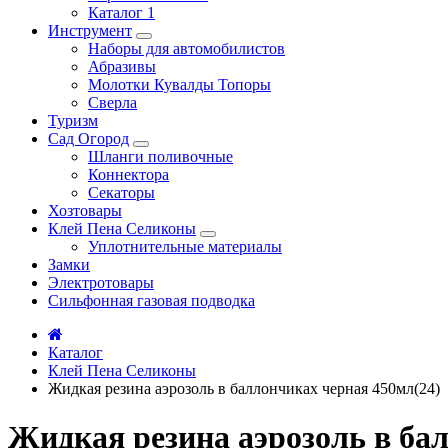
Каталог 1
Инструмент
Наборы для автомобилистов
Абразивы
Молотки Кувалды Топоры
Сверла
Туризм
Сад Огород
Шланги поливочные
Коннектора
Секаторы
Хозтовары
Клей Пена Селиконы
Уплотнительные материалы
Замки
Электротовары
Сильфонная газовая подводка
Каталог
Клей Пена Селиконы
Жидкая резина аэрозоль в баллончиках черная 450мл(24)
Жидкая резина аэрозоль в ба