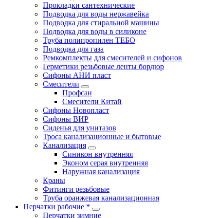
Прокладки сантехнические
Подводка для воды нержавейка
Подводка для стиральной машины
Подводка для воды в силиконе
Труба полипропилен ТЕБО
Подводка для газа
Ремкомплекты для смесителей и сифонов
Герметики резьбовые ленты бордюр
Сифоны АНИ пласт
Смесители
Профсан
Смесители Китай
Сифоны Новопласт
Сифоны ВИР
Сиденья для унитазов
Троса канализационные и бытовые
Канализация
Синикон внутренняя
Эконом серая внутренняя
Наружная канализация
Краны
Фитинги резьбовые
Труба оранжевая канализационная
Перчатки рабочие *
Перчатки зимние