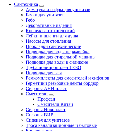
Сантехника
Арматура и гофры для унитазов
Бачки для унитазов
Гебо
Декоративные изделия
Крепеж сантехнический
Лейки и шланги для душа
Насосы для отопления
Прокладки сантехнические
Подводка для воды нержавейка
Подводка для стиральной машины
Подводка для воды в силиконе
Труба полипропилен ТЕБО
Подводка для газа
Ремкомплекты для смесителей и сифонов
Герметики резьбовые ленты бордюр
Сифоны АНИ пласт
Смесители
Профсан
Смесители Китай
Сифоны Новопласт
Сифоны ВИР
Сиденья для унитазов
Троса канализационные и бытовые
Канализация