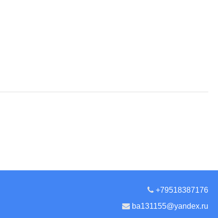
+79518387176
ba131155@yandex.ru